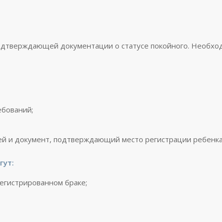
одтверждающей документации о статусе покойного. Необхо
ебований;
лей и документ, подтверждающий место регистрации ребенка
гут:
регистрированном браке;