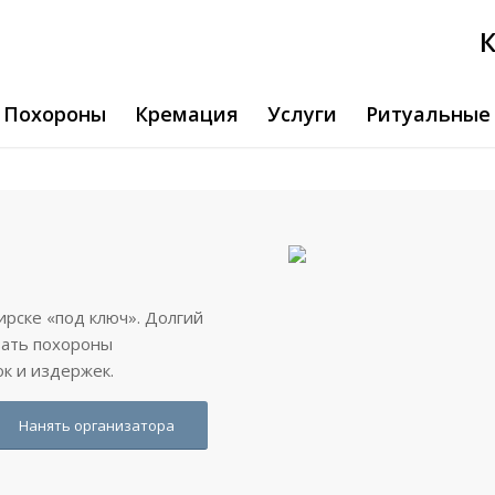
К
Похороны
Кремация
Услуги
Ритуальные
рске «под ключ». Долгий
вать похороны
к и издержек.
Нанять организатора