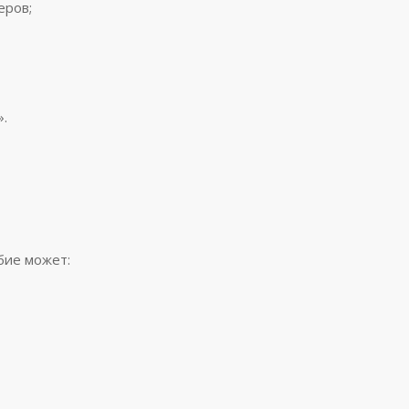
еров;
.
бие может: