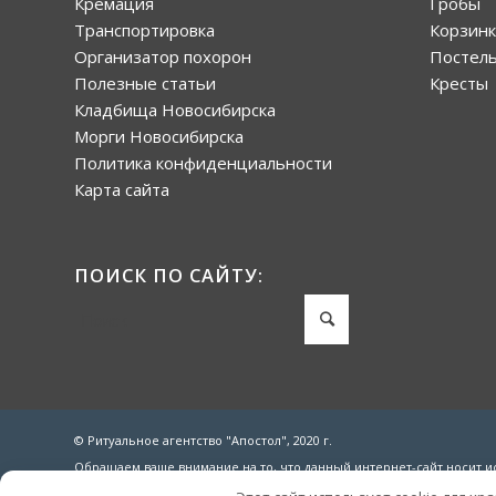
Кремация
Гробы
Транспортировка
Корзин
Организатор похорон
Постел
Полезные статьи
Кресты
Кладбища Новосибирска
Морги Новосибирска
Политика конфиденциальности
Карта сайта
ПОИСК ПО САЙТУ:
© Ритуальное агентство "Апостол", 2020 г.
Обращаем ваше внимание на то, что данный интернет-сайт носит и
Гражданского кодекса Российской Федерации.