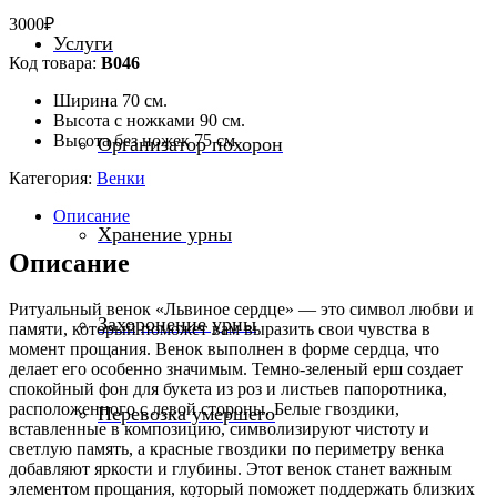
3000
₽
Услуги
Код товара:
В046
Ширина 70 см.
Высота с ножками 90 см.
Высота без ножек 75 см.
Организатор похорон
Категория:
Венки
Описание
Хранение урны
Описание
Ритуальный венок «Львиное сердце» — это символ любви и
Захоронение урны
памяти, который поможет вам выразить свои чувства в
момент прощания. Венок выполнен в форме сердца, что
делает его особенно значимым. Темно-зеленый ерш создает
спокойный фон для букета из роз и листьев папоротника,
расположенного с левой стороны. Белые гвоздики,
Перевозка умершего
вставленные в композицию, символизируют чистоту и
светлую память, а красные гвоздики по периметру венка
добавляют яркости и глубины. Этот венок станет важным
элементом прощания, который поможет поддержать близких