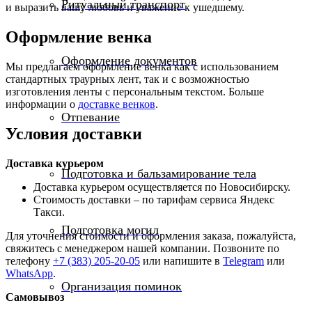
Ритуальный транспорт
и выразить вашу любовь и уважение к ушедшему.
Оформление венка
Оформление документов
Мы предлагаем оформление венка как с использованием
стандартных траурных лент, так и с возможностью
изготовления ленты с персональным текстом. Больше
информации о
доставке венков
.
Отпевание
Условия доставки
Доставка курьером
Подготовка и бальзамирование тела
Доставка курьером осуществляется по Новосибирску.
Стоимость доставки – по тарифам сервиса Яндекс
Такси.
Подготовка могил
Для уточнения стоимости и оформления заказа, пожалуйста,
свяжитесь с менеджером нашей компании. Позвоните по
телефону
+7 (383) 205-20-05
или напишите в
Telegram
или
WhatsApp
.
Организация поминок
Самовывоз