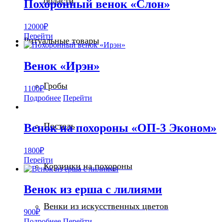
области
Похоронный венок «Слон»
12000
₽
Перейти
Ритуальные товары
Венок «Ирэн»
Гробы
1100
₽
Подробнее
Перейти
Постель
Венок на похороны «ОП-3 Эконом»
1800
₽
Перейти
Корзинки на похороны
Венок из ерша с лилиями
Венки из искусственных цветов
900
₽
Подробнее
Перейти