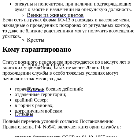
опекуны и попечители, при наличии подтверждающих
бумаг о заботе и назначении на опекунскую должность.
Венки из живых цветов
Если есть на руках форма БО-13 о расходах и кассовые чеки,
накладные о проведенных похоронах от ритуальных контор,
то даже не близкие родственники могут получить возмещение
убытков.
Кресты
Кому гарантировано
Статус военного пенсионера присуждается по выслуге лет в
Урны для праха
воинских учреждениях, базах не менее 20 лет. При
прохождении службы в особо тяжелых условиях могут
начислять стаж месяц за два:
Прочее
горячие точки боевых действий;
отдаленные территории;
крайний Север;
в горных районах;
пограничным войскам.
Отзывы
Полный перечень условий согласно Постановлению
Правительства РФ No941 включает категории службу в: