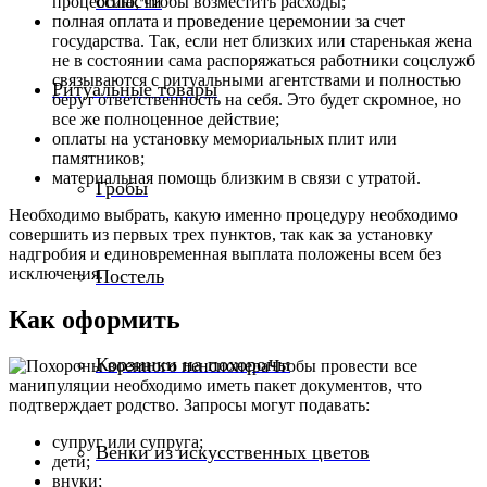
области
процессию, чтобы возместить расходы;
полная оплата и проведение церемонии за счет
государства. Так, если нет близких или старенькая жена
не в состоянии сама распоряжаться работники соцслужб
связываются с ритуальными агентствами и полностью
Ритуальные товары
берут ответственность на себя. Это будет скромное, но
все же полноценное действие;
оплаты на установку мемориальных плит или
памятников;
материальная помощь близким в связи с утратой.
Гробы
Необходимо выбрать, какую именно процедуру необходимо
совершить из первых трех пунктов, так как за установку
надгробия и единовременная выплата положены всем без
исключения.
Постель
Как оформить
Корзинки на похороны
Чтобы провести все
манипуляции необходимо иметь пакет документов, что
подтверждает родство. Запросы могут подавать:
супруг или супруга;
Венки из искусственных цветов
дети;
внуки;