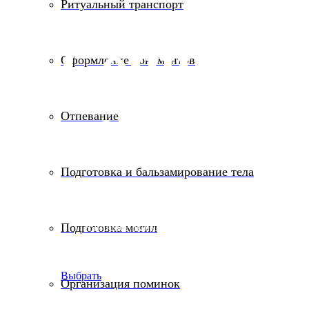
Ритуальный транспорт
Социаль
Оформление документов
похороны
Отпевание
Подготовка и бальзамирование тела
Подготовка могил
Наиболее экономный вариант
проведения похорон, когда средства на
проведения ограничены
Выбрать
Организация поминок