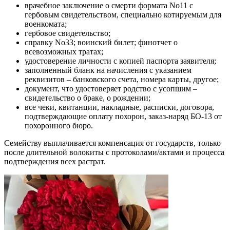
врачебное заключение о смерти формата No11 с
гербовым свидетельством, специально котируемым для
военкомата;
гербовое свидетельство;
справку No33; воинский билет; финотчет о
всевозможных тратах;
удостоверение личности с копией паспорта заявителя;
заполненный бланк на начисления с указанием
реквизитов – банковского счета, номера карты, другое;
документ, что удостоверяет родство с усопшим –
свидетельство о браке, о рождении;
все чеки, квитанции, накладные, расписки, договора,
подтверждающие оплату похорон, заказ-наряд БО-13 от
похоронного бюро.
Семейству выплачивается компенсация от государств, только
после длительной волокиты с протоколами/актами и процесса
подтверждения всех растрат.