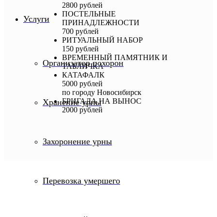
2800 рублей
ПОСТЕЛЬНЫЕ
Услуги
ПРИНАДЛЕЖНОСТИ
700 рублей
РИТУАЛЬНЫЙ НАБОР
150 рублей
ВРЕМЕННЫЙ ПАМЯТНИК И
Организатор похорон
ТАБЛИЧКА
КАТАФАЛК
5000 рублей
по городу Новосибирск
БРИГАДА НА ВЫНОС
Хранение урны
2000 рублей
Захоронение урны
Перевозка умершего
12 000 рублей