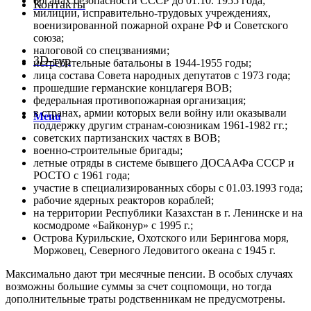
органах безопасности СССР до 01.10. 1955 года;
Контакты
милиции, исправительно-трудовых учреждениях,
военизированной пожарной охране РФ и Советского
союза;
налоговой со спецзваниями;
3D-тур
истребительные батальоны в 1944-1955 годы;
лица состава Совета народных депутатов с 1973 года;
прошедшие германские концлагеря ВОВ;
федеральная противопожарная организация;
в странах, армии которых вели войну или оказывали
Menu
поддержку другим странам-союзникам 1961-1982 гг.;
советских партизанских частях в ВОВ;
военно-строительные бригады;
летные отряды в системе бывшего ДОСААФа СССР и
РОСТО с 1961 года;
участие в специализированных сборы с 01.03.1993 года;
рабочие ядерных реакторов кораблей;
на территории Республики Казахстан в г. Ленинске и на
космодроме «Байконур» с 1995 г.;
Острова Курильские, Охотского или Берингова моря,
Моржовец, Северного Ледовитого океана с 1945 г.
Максимально дают три месячные пенсии. В особых случаях
возможны большие суммы за счет соцпомощи, но тогда
дополнительные траты родственникам не предусмотрены.