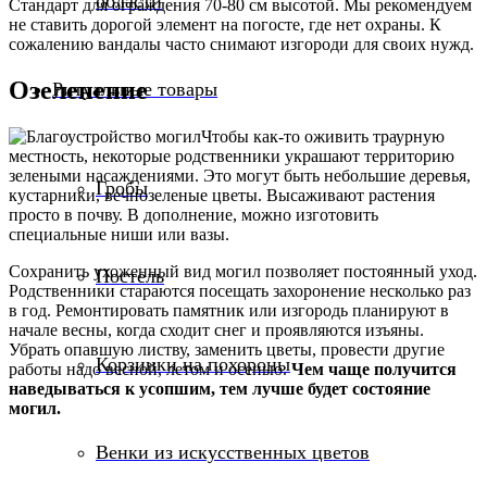
области
Стандарт для ограждения 70-80 см высотой. Мы рекомендуем
не ставить дорогой элемент на погосте, где нет охраны. К
сожалению вандалы часто снимают изгороди для своих нужд.
Озеленение
Ритуальные товары
Чтобы как-то оживить траурную
местность, некоторые родственники украшают территорию
зелеными насаждениями. Это могут быть небольшие деревья,
Гробы
кустарники, вечнозеленые цветы. Высаживают растения
просто в почву. В дополнение, можно изготовить
специальные ниши или вазы.
Сохранить ухоженный вид могил позволяет постоянный уход.
Постель
Родственники стараются посещать захоронение несколько раз
в год. Ремонтировать памятник или изгородь планируют в
начале весны, когда сходит снег и проявляются изъяны.
Убрать опавшую листву, заменить цветы, провести другие
Корзинки на похороны
работы надо весной, летом и осенью.
Чем чаще получится
наведываться к усопшим, тем лучше будет состояние
могил.
Венки из искусственных цветов