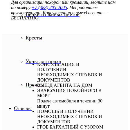
Для организации похорон или кремации, звоните нам
по номеру
+7 (383) 205-2005
. Мы работаем
круглосуточно. Консультации и выезд агента —
Венки из живых цветов
БЕСПЛАТНО.
Кресты
Урны для праха
КОНСУЛЬТАЦИЯ В
ПОЛУЧЕНИИ
НЕОБХОДИМЫХ СПРАВОК И
ДОКУМЕНТОВ
Прочее
ВЫЕЗД АГЕНТА НА ДОМ
ЭВАКУАЦИЯ ПОКОЙНОГО В
МОРГ
Подача автомобиля в течении 30
минут
Отзывы
ПОМОЩЬ В ПОЛУЧЕНИИ
НЕОБХОДИМЫХ СПРАВОК И
ДОКУМЕНТОВ
ГРОБ БАРХАТНЫЙ С УЗОРОМ