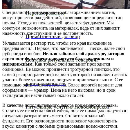
Перезахоронение
Специалисты, занимающиеся облагораживанием могил,
могут провести ряд действий, позволяющие определить тип
почвы. Исходя из показателей, делается фундамент. Мы
советуем не экономить на материалах, ведь от них зависит
надежность конструкции и ее долговечность.
Прижизненный договор
Укладывается раствор так, чтобы его края выходили за
пределы могил. Первое, что настилается — песок, далее слой
рубероида и щебня.
Нельзя забывать об арматуре, которая
скрепляет фундамент и делает его более надежным и
Доставка ритуальных товаров и
неподвижным.
Как только слой застынет проводится
облицовка. Ее можно произвести тротуарной плиткой. это
самый распространенный вариант, который позволяет сделать
участок более ухоженным, чистым и привлекательным. С ее
принадлежностей
помощью оформляется дорожка. Более дорогой вариант для
оформления — мрамор. Цена на него высокая, но и срок
эксплуатации насчитывает около ста лет.
В качестве дополнительного декора применяется оградка.
Ритуальные услуги в Новосибирской
Ставить ее не всегда обязательно, но с ее помощью получится
визуально разграничить место. Ставится в залитый
фундамент. Его разновидности позволяют удовлетворить
вкусы клиентов с любыми финансовыми возможностями.