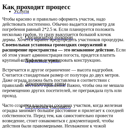
Как проходит процесс
Услуги
Чтобы красиво и правильно оформить участок, надо
действовать постепенно. Обычно выдается периметр для
погребения равный 2*2.5 м. Если планируется положить
несколько гробов, то сразу выкупается большой клочок
Организатор похорон
дермы. Хочется заранее предупредить участников процедуры.
Своевольная установка громоздких сооружений и
расширение пространства — это незаконное действие.
Если
об этом узнает администрация погоста, придется платить
Хранение урны
крупный штраф или демонтировать конструкцию.
Встречается и другое ограничение — высота надгробия.
Считается стандартным размер от полутора до двух метров.
Даже ограда должна быть поставлена в соответствии с
Захоронение урны
правилами местного правления. Важно, чтобы она не мешала
перемещению других посетителей, не преграждала путь или
проход.
Часто ссорятся владельцы соседних участков, когда железная
Перевозка умершего
оградка занимает большое расстояние и прилегает к соседней
собственности. Перед тем, как самостоятельно провести
возведение, стоит ознакомиться с документацией, чтобы
действия были правомерными. Неуважение к чужой