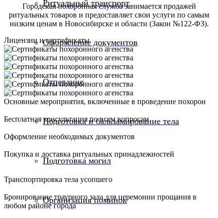
Ритуальный транспорт
Городская похоронная служба занимается продажей
ритуальных товаров и предоставляет свои услуги по самым
низким ценам в Новосибирске и области (Закон №122-ФЗ).
Лицензии и сертификаты
Оформление документов
Отпевание
Основные мероприятия, включенные в проведение похорон
Бесплатная консультация по всем вопросам
Подготовка и бальзамирование тела
Оформление необходимых документов
Покупка и доставка ритуальных принадлежностей
Подготовка могил
Транспортировка тела усопшего
Бронирование траурного зала для церемонии прощания в
Организация поминок
любом районе города