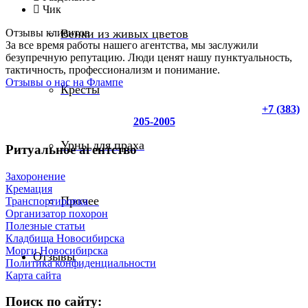
Чик
Отзывы клиентов
Венки из живых цветов
За все время работы нашего агентства, мы заслужили
безупречную репутацию. Люди ценят нашу пунктуальность,
тактичность, профессионализм и понимание.
Отзывы о нас на Флампе
Кресты
Вместе с вами всегда! Поможем в трудную минуту
+7 (383)
205-2005
Урны для праха
Ритуальное агентство
Захоронение
Кремация
Прочее
Транспортировка
Организатор похорон
Полезные статьи
Кладбища Новосибирска
Морги Новосибирска
Отзывы
Политика конфиденциальности
Карта сайта
Поиск по сайту: