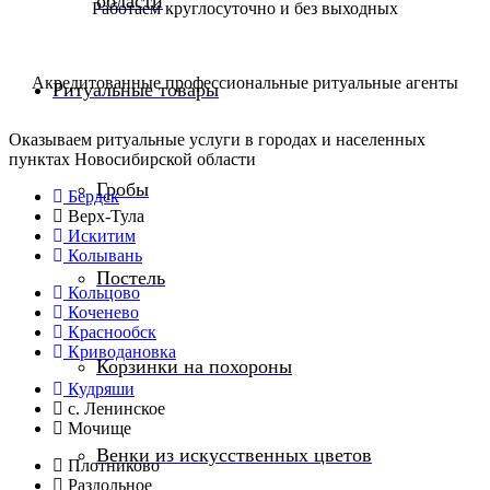
области
Работаем круглосуточно и без выходных
Акредитованные профессиональные ритуальные агенты
Ритуальные товары
Оказываем ритуальные услуги в городах и населенных
пунктах Новосибирской области
Гробы
Бердск
Верх-Тула
Искитим
Колывань
Постель
Кольцово
Коченево
Краснообск
Криводановка
Корзинки на похороны
Кудряши
с. Ленинское
Мочище
Венки из искусственных цветов
Плотниково
Раздольное